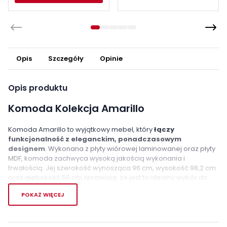
Opis
Szczegóły
Opinie
Opis produktu
Komoda Kolekcja Amarillo
Komoda Amarillo to wyjątkowy mebel, który
łączy
funkcjonalność z eleganckim, ponadczasowym
designem
. Wykonana z płyty wiórowej laminowanej oraz płyty
MDF, komoda zachwyca wysoką jakością wykonania i
trwałością. Jej szerokość wynosząca 96 cm, wysokość 98,2 cm
oraz głębokość 50 cm sprawiają, że jest to idealny wybór do
sypialni, salonu czy przedpokoju, gdzie liczy się zarówno
POKAŻ WIĘCEJ
pojemność, jak i estetyka.
Komoda wyposażona jest w
cztery przestronne szuflady
,
które umożliwiają wygodne przechowywanie rzeczy, a