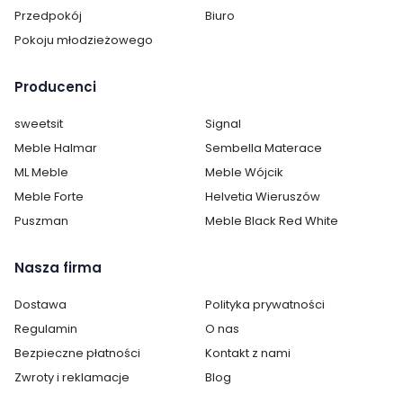
Przedpokój
Biuro
Pokoju młodzieżowego
Producenci
sweetsit
Signal
Meble Halmar
Sembella Materace
ML Meble
Meble Wójcik
Meble Forte
Helvetia Wieruszów
Puszman
Meble Black Red White
Cechy charakterystyczne
Nasza firma
Szerokość:
96 cm
Dostawa
Polityka prywatności
Wysokość:
98 cm
Regulamin
O nas
Głębokość:
50 cm
Bezpieczne płatności
Kontakt z nami
Zwroty i reklamacje
Blog
Ilość szuflad:
4