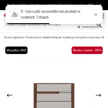
Strona główna
Producenci
Meble Wójcik
Kolekcja Amarillo
Komoda 4S TYP
Wysyłka 48H
Biurka nawet -30%