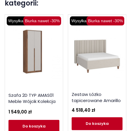
kategorii:
Wysyłka 48H
Biurka nawet -30%
Wysyłka 48H
Biurka nawet -30%
Zestaw Łóżko
Szafa 2D TYP AMAS01
tapicerowane Amarillo
Meble Wójcik Kolekcja
z materacem 160x200
Amarillo
4 518,40 zł
1 549,00 zł
Meble Wójcik Kolekcja
Amarillo
do koszyka
do koszyka