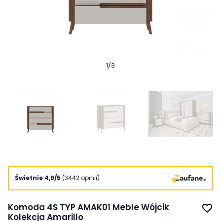
1
/
3
Świetnie 4,9/5
(3442 opinii)
Komoda 4S TYP AMAK01 Meble Wójcik
favorite_border
Kolekcja Amarillo