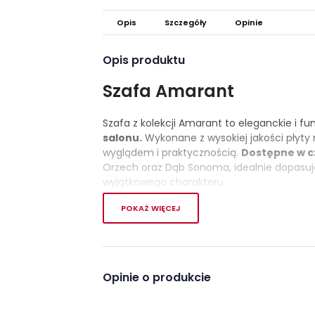
Opis
Szczegóły
Opinie
Opis produktu
Szafa Amarant
Szafa z kolekcji Amarant to eleganckie i f
salonu.
Wykonane z wysokiej jakości płyt
wyglądem i praktycznością.
Dostępne w c
Orzech oraz Dąb Sonoma, idealnie dopasuj
wyjątkowego charakteru.
Szafa składa się z
jednej szuflady, jednej
POKAŻ WIĘCEJ
znajdziemy za dwoma zamykanymi drzwiam
w czarnym kontrastującym kolorze, który id
Kolekcja Amarant obejmuje wiele modeli m
Opinie o produkcie
aranżację zarówno do salonu jak i sypia
Dzięki swojej solidnej konstrukcji i starann