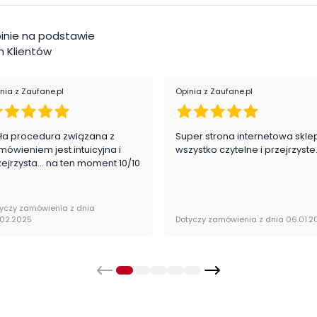
zechowywania, ale także
stanowi wyrafinowaną
mu elegancki i stylowy wygląd.
inie na podstawie
Pok
ne
 Klientów
Ilo
nia z Zaufane.pl
Opinia z Zaufane.pl
Rod
Lus
ła procedura związana z
Super strona internetowa skle
mówieniem jest intuicyjna i
wszystko czytelne i przejrzyste
rystycznych
zejrzysta... na ten moment 10/10
Mat
 w salonie, jak i sypialni
Kat
yczy zamówienia z dnia
.02.2025
Dotyczy zamówienia z dnia 06.01.2
Kol