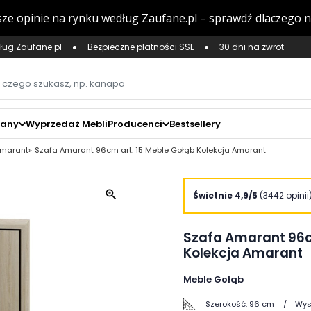
ług Zaufane.pl
Bezpieczne płatności SSL
30 dni na zwrot
zany
Wyprzedaż Mebli
Producenci
Bestsellery
Amarant
Szafa Amarant 96cm art. 15 Meble Gołąb Kolekcja Amarant
zoom_in
Świetnie 4,9/5
(3442 opinii
Szafa Amarant 96c
Kolekcja Amarant
Meble Gołąb
Szerokość:
96 cm
Wys