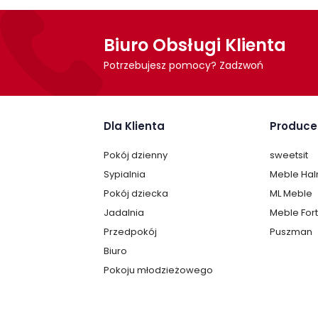
Szafa Amarant firmy Meble Gołąb jest sp
Biuro Obsługi Klienta
Potrzebujesz pomocy? Zadzwoń
Dla Klienta
Produce
Pokój dzienny
sweetsit
Sypialnia
Meble Ha
Pokój dziecka
ML Meble
Jadalnia
Meble For
Przedpokój
Puszman
Biuro
Pokoju młodzieżowego