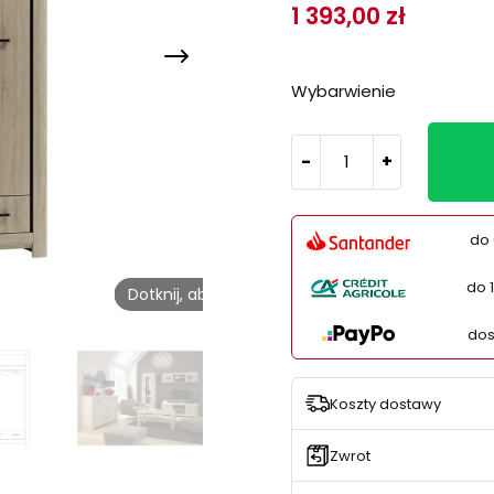
1 393,00 zł
Wybarwienie
-
+
do 
do 
Dotknij, aby odtworzyć
dos
Koszty dostawy
Zwrot