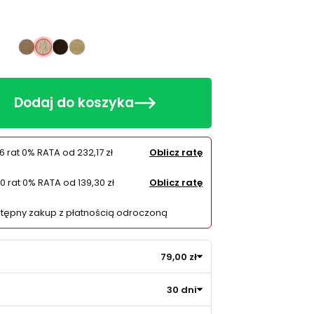
Dąb Lefkas
Dąb Sonoma
Orzech
Dąb Artisan
Dodaj do koszyka
6 rat 0% RATA od
232,17 zł
Oblicz ratę
10 rat 0% RATA od
139,30 zł
Oblicz ratę
tępny zakup z płatnością odroczoną
79,00 zł
30 dni