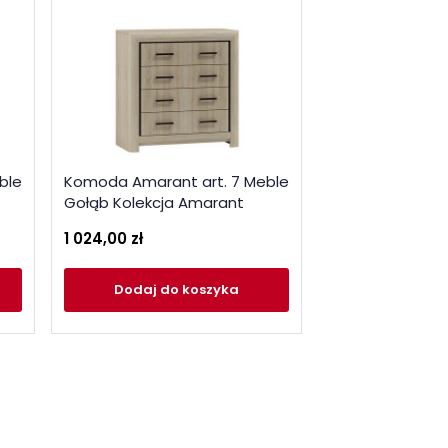
Szafka RTV Amar
ble
Komoda Amarant art. 7 Meble
Meble Gołąb Ko
Gołąb Kolekcja Amarant
Amarant
1 024,00 zł
812,00 zł
Dodaj
do koszyka
Dodaj
do