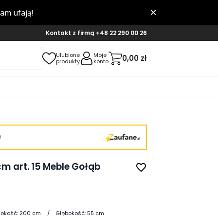
Kontakt z firmą
+48 22 290 00 26
Ulubione
Moje
0,00 zł
produkty
konto
)
m art. 15 Meble Gołąb
favorite_border
okość:
200 cm
Głębokość:
55 cm