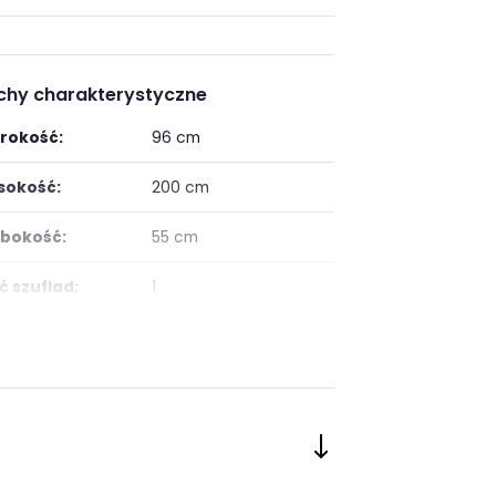
chy charakterystyczne
rokość:
96 cm
okość:
200 cm
bokość:
55 cm
ść szuflad:
1
ść półek:
1
ść drzwi:
2
ietlenie:
brak oświetlenia
taż:
niewymagany, mebel w