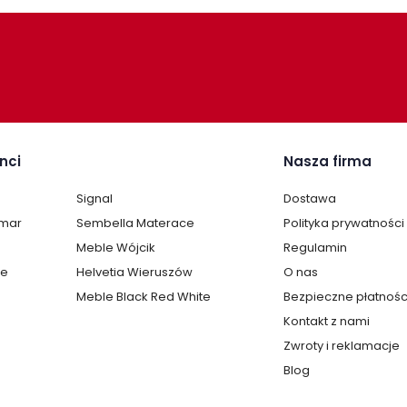
rzedawana w stanie zmontowanym.
nci
Nasza firma
Signal
Dostawa
lmar
Sembella Materace
Polityka prywatności
Meble Wójcik
Regulamin
te
Helvetia Wieruszów
O nas
Meble Black Red White
Bezpieczne płatnośc
Kontakt z nami
Zwroty i reklamacje
Blog