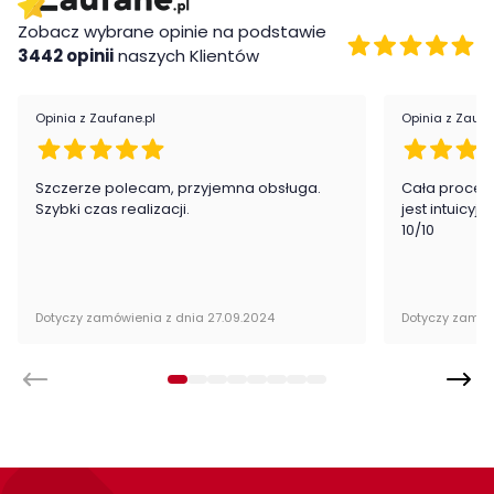
Cechy dodatkowe fotela:
obrotowy
Zobacz wybrane opinie na podstawie
regulacja wysokości
3442 opinii
naszych Klientów
Opinia z Zaufane.pl
Opinia z Zaufa
Szczerze polecam, przyjemna obsługa.
Cała proced
Szybki czas realizacji.
jest intuicyj
10/10
Dotyczy zamówienia z dnia 27.09.2024
Dotyczy zamów