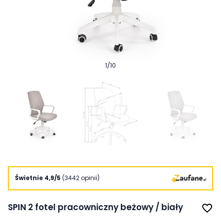
1
/
10
Świetnie 4,9/5
(3442 opinii)
SPIN 2 fotel pracowniczny beżowy / biały
favorite_border