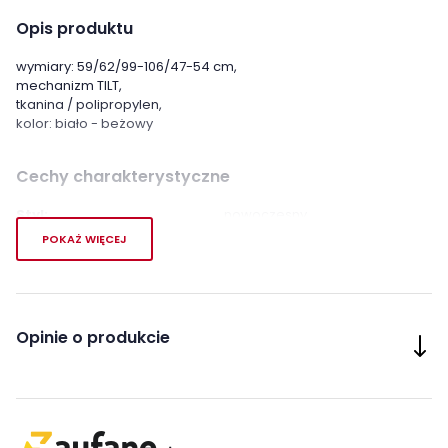
Opis produktu
wymiary: 59/62/99-106/47-54 cm,
mechanizm TILT,
tkanina / polipropylen,
kolor: biało - beżowy
Cechy charakterystyczne
Styl:
nowoczesny
POKAŻ WIĘCEJ
Kategoria:
Fotele biurowe
Kolor fotela:
beże i brązy
biele i kremy
Opinie o produkcie
Pomieszczenie:
Biuro
Materiał tapicerki:
tkanina
tworzywo