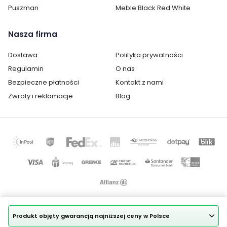
Pokój:
Salon
Puszman
Meble Black Red White
Podłokietniki:
z podłokietnikami
Nasza firma
Materiał:
Rattan
Dostawa
Polityka prywatności
Regulamin
O nas
Kategoria:
Fotele wypoczynkowe
Bezpieczne płatności
Kontakt z nami
Kolor fotela:
beże i brązy
Zwroty i reklamacje
Blog
szarości
Pomieszczenie:
Balkon
Ogród
Materiał tapicerki:
tkanina
tworzywo
Produkt objęty gwarancją najniższej ceny w Polsce