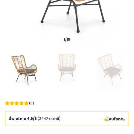
1
/
15
(3)
Świetnie 4,9/5
(3442 opinii)