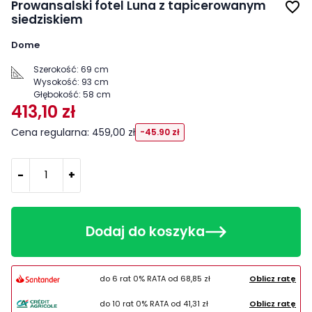
Prowansalski fotel Luna z tapicerowanym
favorite_border
siedziskiem
Dome
Szerokość:
69 cm
Wysokość:
93 cm
Głębokość:
58 cm
413,10 zł
Cena regularna: 459,00 zł
-45.90 zł
-
+
Dodaj do koszyka
do 6 rat 0% RATA od
68,85 zł
Oblicz ratę
do 10 rat 0% RATA od
41,31 zł
Oblicz ratę