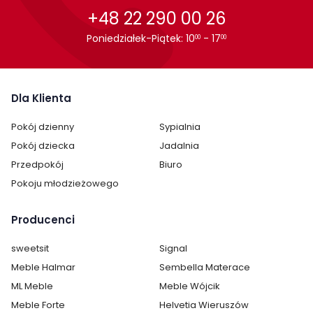
+48 22 290 00 26
Fotel Luna jest wysyłany w stanie zmontowanym.
Poniedziałek-Piątek: 10
- 17
00
00
Cechy charakterystyczne
Dla Klienta
Szerokość:
69 cm
Pokój dzienny
Sypialnia
Wysokość:
93 cm
Pokój dziecka
Jadalnia
Przedpokój
Biuro
Głębokość:
58 cm
Pokoju młodzieżowego
Zagłówek:
nie
Producenci
Montaż:
niewymagany, mebel w całości
sweetsit
Signal
Styl:
nowoczesny
Meble Halmar
Sembella Materace
prowansalski
ML Meble
skandynawski
Meble Wójcik
Meble Forte
Helvetia Wieruszów