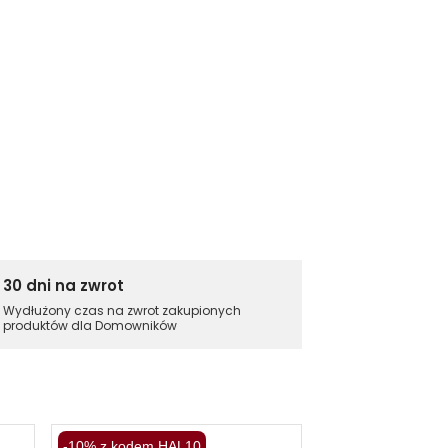
30 dni na zwrot
Wydłużony czas na zwrot zakupionych
produktów dla Domowników
-10% z kodem HAL10
-10% z kodem HA