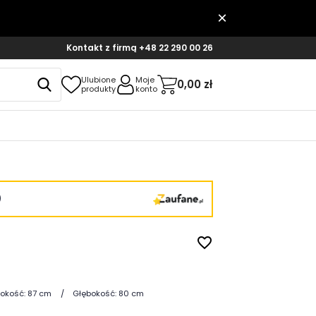
Kontakt z firmą
+48 22 290 00 26
Ulubione
Moje
0,00 zł
produkty
konto
)
favorite_border
okość:
87 cm
Głębokość:
80 cm