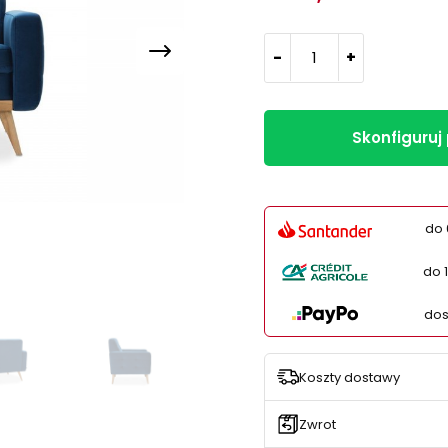
-
+
Skonfiguruj
do 
do 
dos
Koszty dostawy
Zwrot