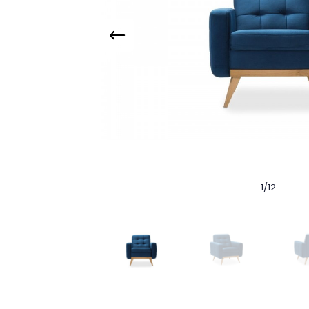
1
/
12