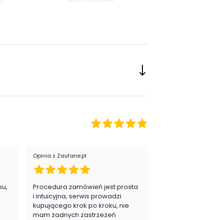
ój:
Salon
or fotela:
błękity i granaty
ieszczenie:
Salon
eriał tapicerki:
tkanina
Opinia z Zaufane.pl
Opinia z Zaufane.pl
pu,
Procedura zamówień jest prosta
Zawsze na 5, jes
.
i intuicyjna, serwis prowadzi
zadowolona i pla
kupującego krok po kroku, nie
zakupy
mam żadnych zastrzeżeń