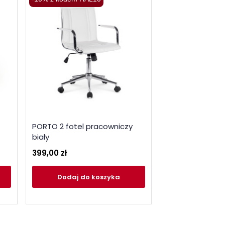
PORTO 2 fotel pracowniczy
PANCO fotel g
biały
różowy
399,00 zł
465,00 zł
Dodaj
do koszyka
Dodaj
do