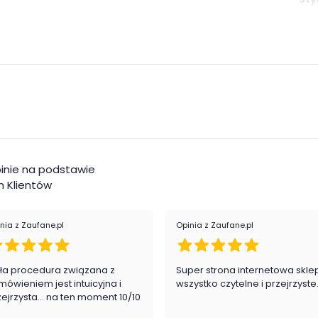
órą stworzy przytulny zestaw wypoczynkowy.
Pok
:
Kol
Pom
Mat
żynach falistych
inie na podstawie
ch elastycznych
 Klientów
nia z Zaufane.pl
Opinia z Zaufane.pl
 zapakowany w paczkach wraz z instrukcją obsługi do
ła procedura związana z
Super strona internetowa skle
mówieniem jest intuicyjna i
wszystko czytelne i przejrzyste
zejrzysta... na ten moment 10/10