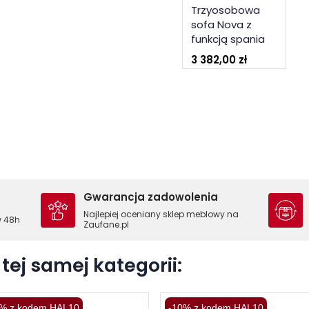
Trzyosobowa
sofa Nova z
funkcją spania
3 382,00 zł
Gwarancja zadowolenia
Najlepiej oceniany sklep meblowy na
w 48h
Zaufane.pl
tej samej kategorii:
% z kodem HAL10
-10% z kodem HAL10