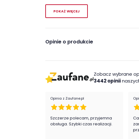
Doskonale komponuje się z sofą Nova, z kt
POKAŻ WIĘCEJ
Cechy charakterystyczne
designerski kształt
Opinie o produkcie
skandynawski styl
Wykonanie:
siedzisko: pianka wysokoelastyczna na sprę
Zobacz wybrane op
oparcie: pianka wysokoelastyczna na pasa
3442 opinii
naszych
nóżki: drewno
Montaż
Opinia z Zaufane.pl
Opi
Fotel Nova firmy Sweetsit jest oryginalnie
samodzielnego montażu.
Szczerze polecam, przyjemna
Ca
obsługa. Szybki czas realizacji.
za
pr