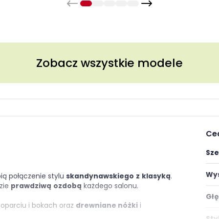
Zobacz wszystkie modele
Ce
Sze
Wys
bią połączenie stylu
skandynawskiego
z
klasyką
.
zie
prawdziwą
ozdobą
każdego salonu.
Głę
oparciu i bokach oraz
drewniane nóżki
i
Styl