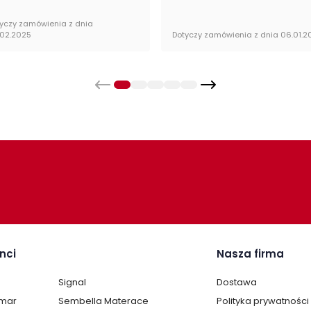
yczy zamówienia z dnia
.02.2025
Dotyczy zamówienia z dnia 06.01.2
nci
Nasza firma
Signal
Dostawa
lmar
Sembella Materace
Polityka prywatności