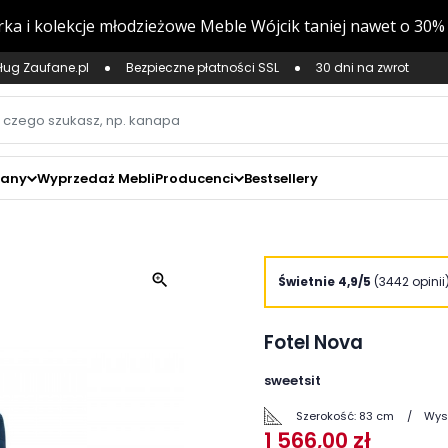
ług Zaufane.pl
Bezpieczne płatności SSL
30 dni na zwrot
zany
Wyprzedaż Mebli
Producenci
Bestsellery
zoom_in
Świetnie 4,9/5
(3442 opinii
Fotel Nova
sweetsit
Szerokość:
83 cm
Wys
1 566,00 zł