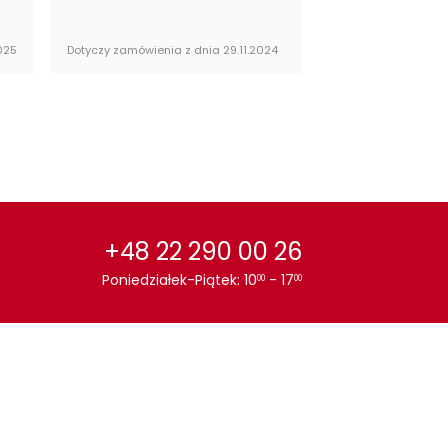
025
Dotyczy zamówienia z dnia 29.11.2024
Dotyczy zamówienia 
+48 22 290 00 26
Poniedziałek-Piątek: 10
- 17
00
00