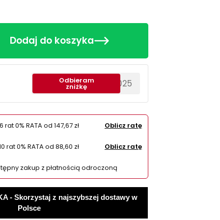
Dodaj do koszyka
Odbieram
********EWS2025
zniżkę
6 rat 0% RATA od
147,67 zł
Oblicz ratę
10 rat 0% RATA od
88,60 zł
Oblicz ratę
tępny zakup z płatnością odroczoną
 Skorzystaj z najszybszej dostawy w
Polsce