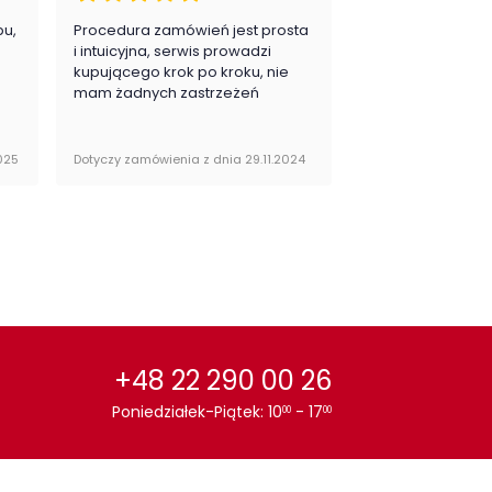
pu,
Procedura zamówień jest prosta
Zawsze na 5, jes
.
i intuicyjna, serwis prowadzi
zadowolona i pla
kupującego krok po kroku, nie
zakupy
mam żadnych zastrzeżeń
025
Dotyczy zamówienia z dnia 29.11.2024
Dotyczy zamówienia 
+48 22 290 00 26
Poniedziałek-Piątek: 10
- 17
00
00