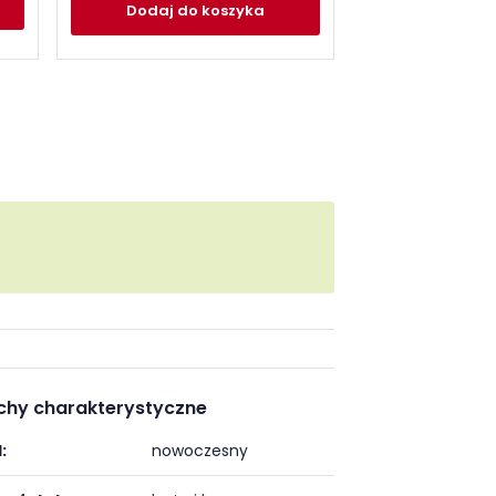
Dodaj
do koszyka
Dodaj
do
chy charakterystyczne
:
nowoczesny