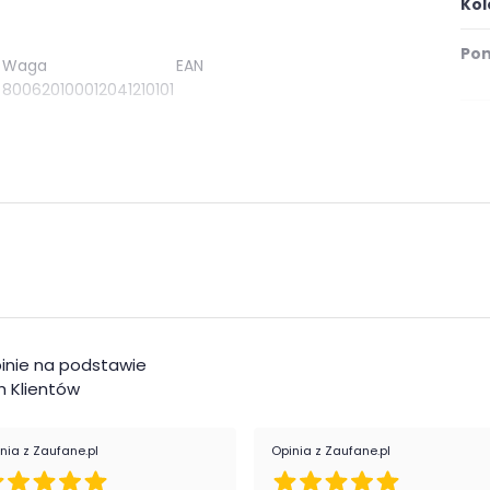
Kol
Pom
Waga
EAN
800620100012041210101
Mat
Ce
fot
inie na podstawie
 Klientów
nia z Zaufane.pl
Opinia z Zaufane.pl