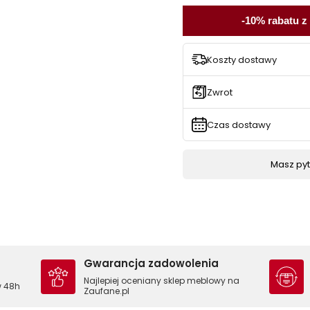
-10% rabatu z
Koszty dostawy
Zwrot
Czas dostawy
Masz pyta
Gwarancja zadowolenia
Najlepiej oceniany sklep meblowy na
w 48h
Zaufane.pl