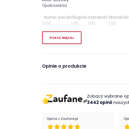
Opakowania
Numer paczki
Długość
Szerokość
Wysokość
1
1.00
1.00
1.00
1.00
POKAŻ WIĘCEJ
Opinie o produkcie
Zobacz wybrane op
3442 opinii
naszych
Opinia z Zaufane.pl
Opi