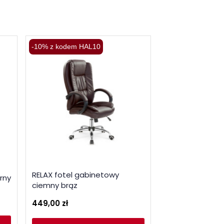
-10% z kodem HAL10
-10% z kodem HA
RELAX fotel gabinetowy
LORIS fotel wy
rny
ciemny brąz
popielaty
449,00 zł
1 489,00 zł