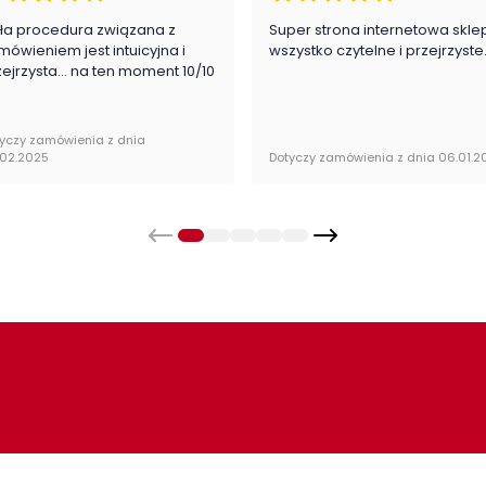
ła procedura związana z
Super strona internetowa skle
mówieniem jest intuicyjna i
wszystko czytelne i przejrzyste
zejrzysta... na ten moment 10/10
yczy zamówienia z dnia
.02.2025
Dotyczy zamówienia z dnia 06.01.2