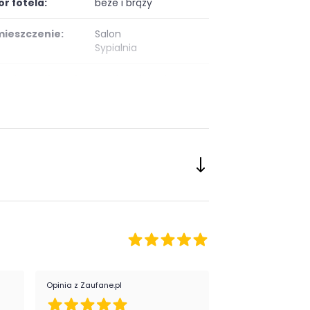
or fotela:
beże i brązy
ieszczenie:
Salon
Sypialnia
eriał tapicerki:
tkanina aksamit
chy dodatkowe
wygodny
ela:
Opinia z Zaufane.pl
Opinia z Zaufane.pl