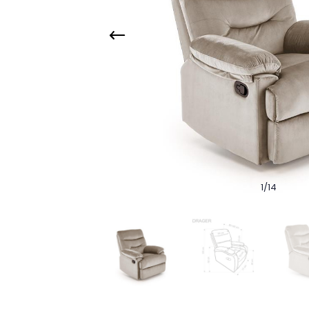
1
/
14