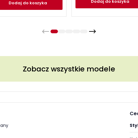
Dodaj
do koszyka
Dodaj
do koszyka
Zobacz wszystkie modele
Ce
dany
Styl