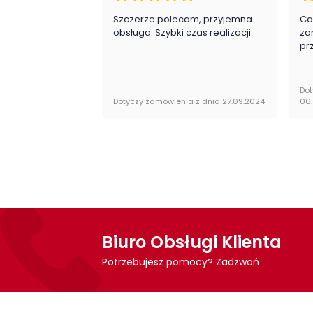
Szczerze polecam, przyjemna
Ca
obsługa. Szybki czas realizacji.
za
pr
Dot
Dotyczy zamówienia z dnia 27.09.2024
06
Biuro Obsługi Klienta
Potrzebujesz pomocy? Zadzwoń