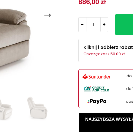
886,00 zł
-
+
Kliknij i odbierz rabat
Oszczędzasz 50.00 zł
do 
do 
dos
NAJSZYBSZA WYSYŁKA -