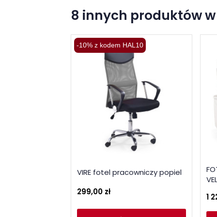
8 innych produktów w 
-10% z kodem HAL10
FO
VIRE fotel pracowniczy popiel
VE
299,00 zł
1 2