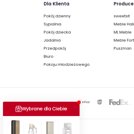
Dla Klienta
Produce
Pokój dzienny
sweetsit
Sypialnia
Meble Ha
Pokój dziecka
ML Meble
Jadalnia
Meble For
Przedpokój
Puszman
Biuro
Pokoju młodzieżowego
Copyright © 2025