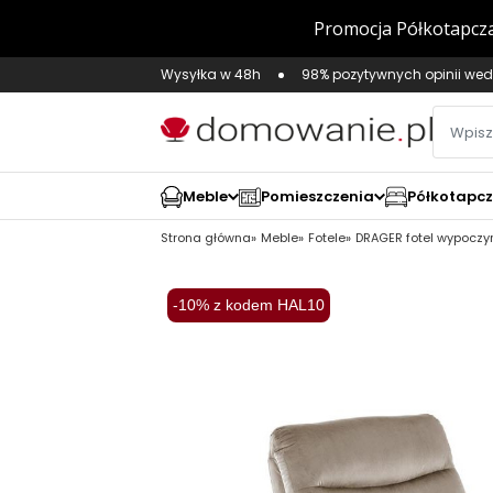
Wysyłka w 48h
98% pozytywnych opinii wed
Meble
Pomieszczenia
Półkotapc
Strona główna
Meble
Fotele
DRAGER fotel wypoczy
-10% z kodem HAL10