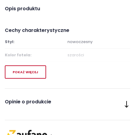
Opis produktu
Cechy charakterystyczne
Styl:
nowoczesny
Kolor fotela:
szarości
Pomieszczenie:
Salon
POKAŻ WIĘCEJ
Sypialnia
Materiał tapicerki:
tkanina
Cechy dodatkowe fotela:
wygodny
Opinie o produkcie