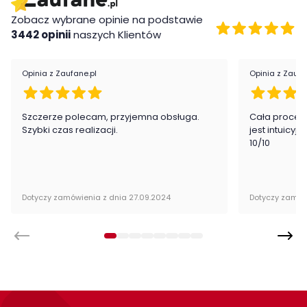
Zobacz wybrane opinie na podstawie
3442 opinii
naszych Klientów
Opinia z Zaufane.pl
Opinia z Zaufa
Szczerze polecam, przyjemna obsługa.
Cała proced
Szybki czas realizacji.
jest intuicyj
10/10
Dotyczy zamówienia z dnia 27.09.2024
Dotyczy zamów