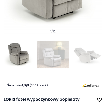
1
/
12
Świetnie 4,9/5
(3442 opinii)
LORIS fotel wypoczynkowy popielaty
favorite_border