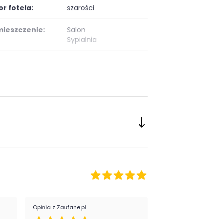
or fotela:
szarości
ieszczenie:
Salon
Sypialnia
eriał tapicerki:
tkanina
Opinia z Zaufane.pl
Opinia z Zaufane.pl