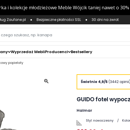
ług Zaufane.pl
Bezpieczne płatności SSL
30 dni na zwrot
zany
Wyprzedaż Mebli
Producenci
Bestsellery
kowy popielaty
zoom_in
Świetnie 4,9/5
(3442 opinii
GUIDO fotel wypoc
Halmar
Styl:
nowoczesny
Kolor