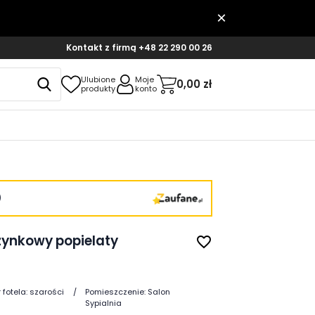
Kontakt z firmą
+48 22 290 00 26
Ulubione
Moje
0,00 zł
produkty
konto
)
zynkowy popielaty
favorite_border
 fotela:
szarości
Pomieszczenie:
Salon
Sypialnia