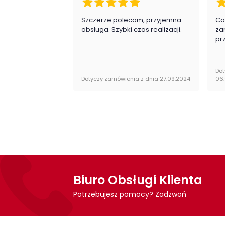
Szczerze polecam, przyjemna
Ca
obsługa. Szybki czas realizacji.
za
pr
Dot
Dotyczy zamówienia z dnia 27.09.2024
06
Biuro Obsługi Klienta
Potrzebujesz pomocy? Zadzwoń