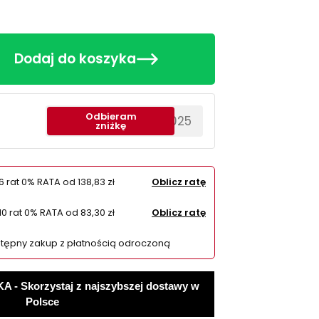
Dodaj do koszyka
Odbieram
********EWS2025
zniżkę
6 rat 0% RATA od
138,83 zł
Oblicz ratę
10 rat 0% RATA od
83,30 zł
Oblicz ratę
tępny zakup z płatnością odroczoną
 Skorzystaj z najszybszej dostawy w
Polsce