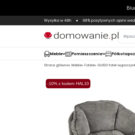
Wysyłka w 48h
98% pozytywnych opinii wed
Meble
Pomieszczenia
Półkotapc
Strona główna
Meble
Fotele
GUIDO fotel wypoczyn
-10% z kodem HAL10