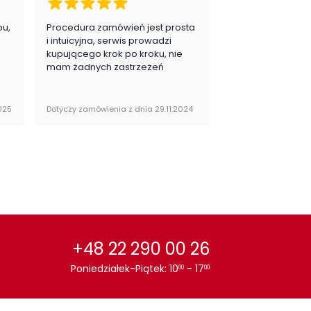
pu,
Procedura zamówień jest prosta
Zawsze na 5, jes
.
i intuicyjna, serwis prowadzi
zadowolona i pla
kupującego krok po kroku, nie
zakupy
mam żadnych zastrzeżeń
025
Dotyczy zamówienia z dnia 29.11.2024
Dotyczy zamówienia 
+48 22 290 00 26
Poniedziałek-Piątek: 10
- 17
00
00