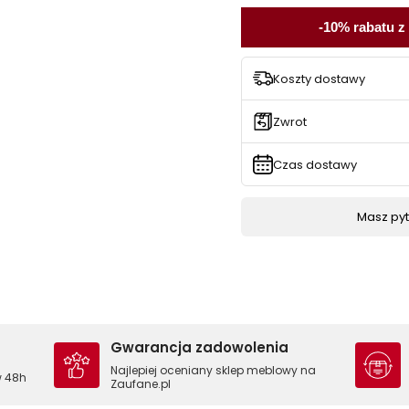
-10% rabatu z
Koszty dostawy
Zwrot
Czas dostawy
Masz pyta
Gwarancja zadowolenia
Najlepiej oceniany sklep meblowy na
w 48h
Zaufane.pl