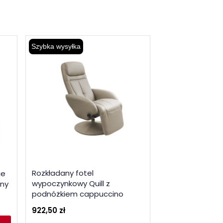
Szybka wysyłka
-10% z kodem HA
Rozkładany fotel
ie
DESMOND fotel
wypoczynkowy Quill z
rny
czarny
podnóżkiem cappuccino
599,00 zł
922,50 zł