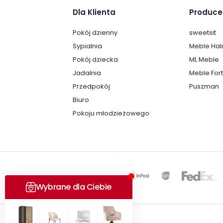
Dla Klienta
Produce
Pokój dzienny
sweetsit
Sypialnia
Meble Ha
Pokój dziecka
ML Meble
Jadalnia
Meble For
Przedpokój
Puszman
Biuro
Pokoju młodzieżowego