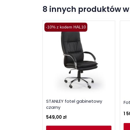
8 innych produktów w 
-10% z kodem HAL10
STANLEY fotel gabinetowy
Fo
czarny
1 5
549,00 zł