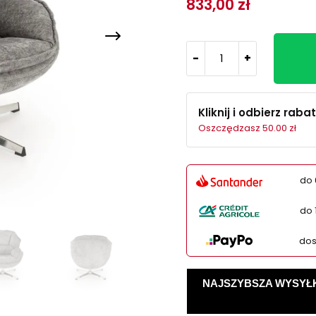
833,00 zł
-
+
Kliknij i odbierz rabat
Oszczędzasz 50.00 zł
do 
do 
dos
NAJSZYBSZA WYSYŁKA -