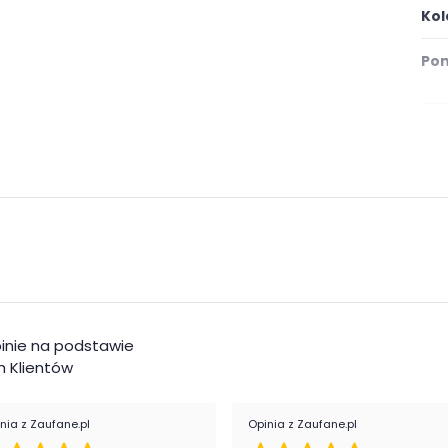
Kol
Pom
Mat
inie na podstawie
 Klientów
nia z Zaufane.pl
Opinia z Zaufane.pl