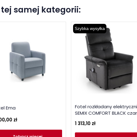
tej samej kategorii:
Szybka wysyłka
Fotel rozkładany elektryczn
tel Ema
SEMIX COMFORT BLACK cza
00,00 zł
1 313,10 zł
Zobacz
więcej