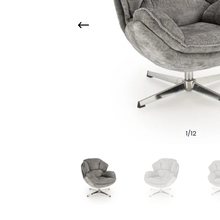
1
/
12