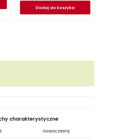
Dodaj
do
Dodaj
do koszyka
chy charakterystyczne
:
nowoczesny