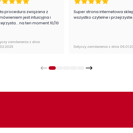
ła procedura związana z
Super strona internetowa skle
mówieniem jest intuicyjna i
wszystko czytelne i przejrzyste
zejrzysta... na ten moment 10/10
yczy zamówienia z dnia
.02.2025
Dotyczy zamówienia z dnia 06.01.2