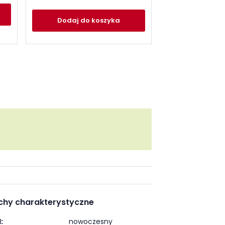
Dodaj
do
Dodaj
do koszyka
chy charakterystyczne
:
nowoczesny