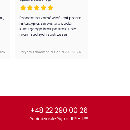
pu,
Procedura zamówień jest prosta
Zawsze na 5, jes
.
i intuicyjna, serwis prowadzi
zadowolona i pla
kupującego krok po kroku, nie
zakupy
mam żadnych zastrzeżeń
025
Dotyczy zamówienia z dnia 29.11.2024
Dotyczy zamówienia 
+48 22 290 00 26
Poniedziałek-Piątek: 10
- 17
00
00