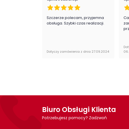
Szczerze polecam, przyjemna
Ca
obsługa. Szybki czas realizacji.
za
pr
Dot
Dotyczy zamówienia z dnia 27.09.2024
06
Biuro Obsługi Klienta
Potrzebujesz pomocy? Zadzwoń