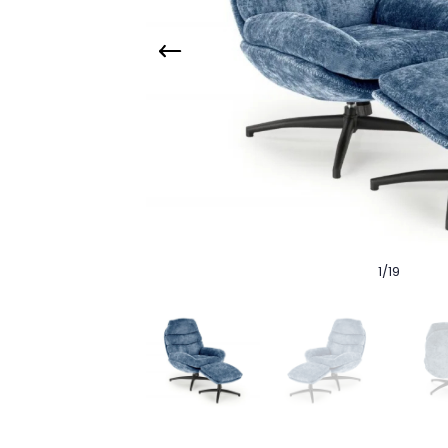
1
/
19