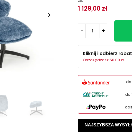
1 129,00 zł
-
+
Kliknij i odbierz rabat
Oszczędzasz 50.00 zł
do
do 
dos
NAJSZYBSZA WYSYŁKA -