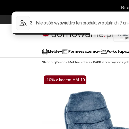
Wysyłka w 48h
98% pozytywnych opinii wed
Meble
Pomieszczenia
Półkotapc
Strona główna
Meble
Fotele
DARIO fotel wypoczynk
-10% z kodem HAL10