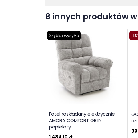
8 innych produktów w 
Szybka wysyłka
-10
Fotel rozkładany elektrycznie
GO
AMORA COMFORT GREY
cz
popielaty
89
1 484,10 zł