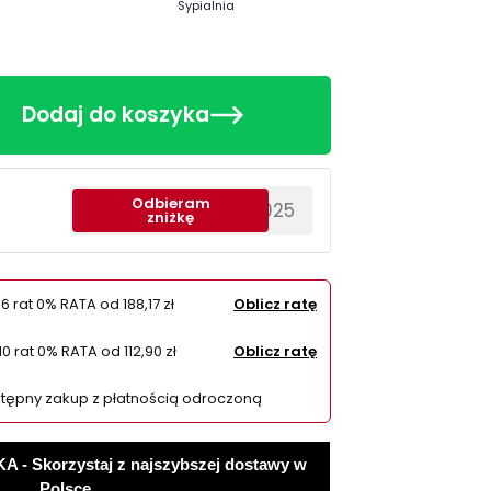
Sypialnia
Dodaj do koszyka
Odbieram
********EWS2025
zniżkę
 6 rat 0% RATA od
188,17 zł
Oblicz ratę
10 rat 0% RATA od
112,90 zł
Oblicz ratę
tępny zakup z płatnością odroczoną
 Skorzystaj z najszybszej dostawy w
Polsce