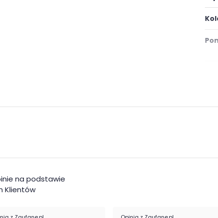
Kol
Pom
Mat
inie na podstawie
 Klientów
nia z Zaufane.pl
Opinia z Zaufane.pl