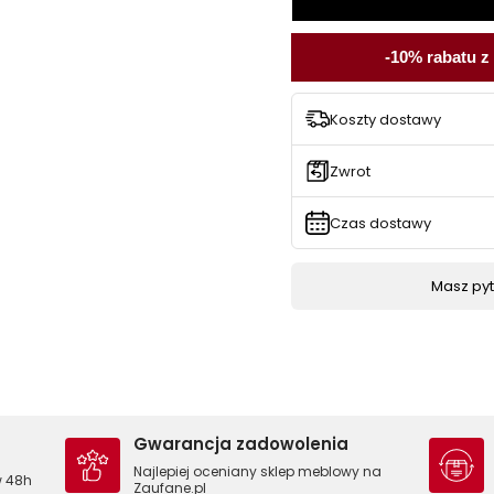
-10% rabatu z
Koszty dostawy
Zwrot
Czas dostawy
Masz pyta
Gwarancja zadowolenia
Najlepiej oceniany sklep meblowy na
w 48h
Zaufane.pl