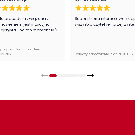
ła procedura związana z
Super strona internetowa skle
mówieniem jest intuicyjna i
wszystko czytelne i przejrzyste
zejrzysta... na ten moment 10/10
yczy zamówienia z dnia
.02.2025
Dotyczy zamówienia z dnia 06.01.2