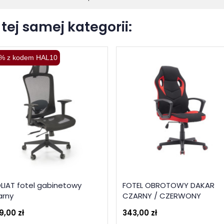
tej samej kategorii:
% z kodem HAL10
LIAT fotel gabinetowy
FOTEL OBROTOWY DAKAR
arny
CZARNY / CZERWONY
9,00 zł
343,00 zł