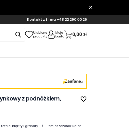
Kontakt z firmą
+48 22 290 00 26
Ulubione
Moje
0,00 zł
produkty
konto
)
zynkowy z podnóżkiem,
favorite_border
 fotela:
błękity i granaty
Pomieszczenie:
Salon