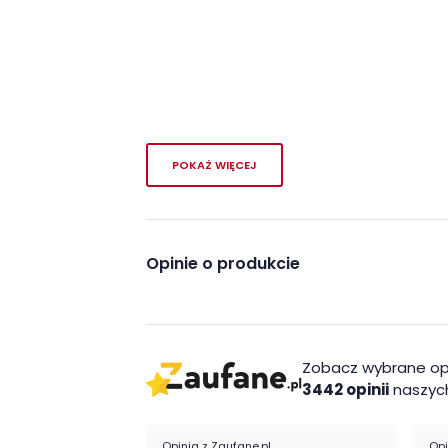
POKAŻ WIĘCEJ
Opinie o produkcie
Zobacz wybrane op
3442 opinii
naszych
Opinia z Zaufane.pl
Opi