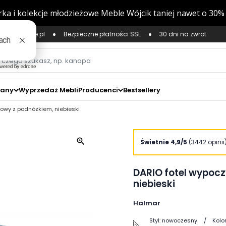
ług Zaufane.pl
Bezpieczne płatności SSL
30 dni na zwrot
zany
Wyprzedaż Mebli
Producenci
Bestsellery
owy z podnóżkiem, niebieski
zoom_in
Świetnie 4,9/5
(3442 opinii
DARIO fotel wypoc
niebieski
Halmar
Styl:
nowoczesny
Kolor