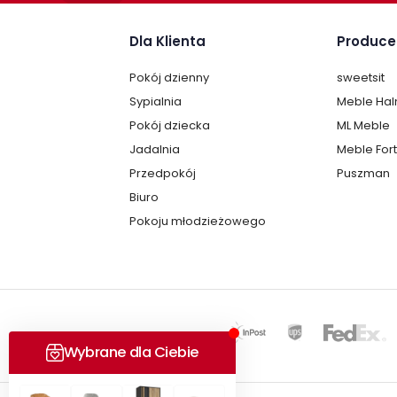
Dla Klienta
Produce
Pokój dzienny
sweetsit
Sypialnia
Meble Ha
Pokój dziecka
ML Meble
Jadalnia
Meble For
Przedpokój
Puszman
Biuro
Pokoju młodzieżowego