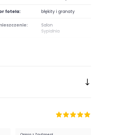
or fotela:
błękity i granaty
ieszczenie:
Salon
Sypialnia
eriał tapicerki:
tkanina
Opinia z Zaufane.pl
Opinia z Zaufane.pl