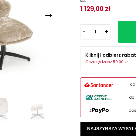
1 129,00 zł
-
+
Kliknij i odbierz rabat
Oszczędzasz 50.00 zł
do
do 
dos
NAJSZYBSZA WYSYŁKA -