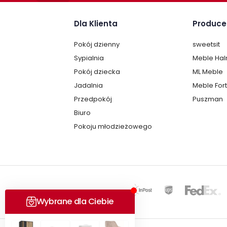
Dla Klienta
Produce
Pokój dzienny
sweetsit
Sypialnia
Meble Ha
Pokój dziecka
ML Meble
Jadalnia
Meble For
Przedpokój
Puszman
Biuro
Pokoju młodzieżowego