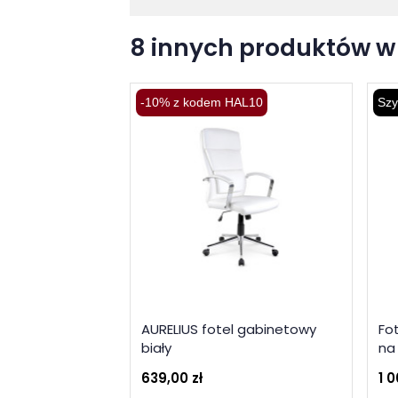
8 innych produktów w 
-10% z kodem HAL10
Szy
AURELIUS fotel gabinetowy
Fo
biały
na
639,00 zł
1 0