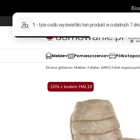
Wysyłka w 48h
98% pozytywnych opinii wed
Meble
Pomieszczenia
Półkotapc
Strona główna
Meble
Fotele
DARIO fotel wypoczyn
-10% z kodem HAL10