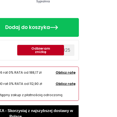
Sypialnia
Dodaj do koszyka
Odbieram
********EWS2025
zniżkę
 6 rat 0% RATA od
188,17 zł
Oblicz ratę
10 rat 0% RATA od
112,90 zł
Oblicz ratę
tępny zakup z płatnością odroczoną
 Skorzystaj z najszybszej dostawy w
Polsce