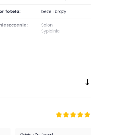
or fotela:
beże i brązy
ieszczenie:
Salon
Sypialnia
eriał tapicerki:
tkanina
Opinia z Zaufane.pl
Opinia z Zaufane.pl