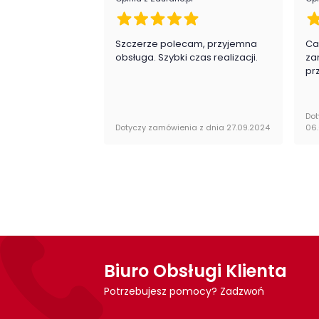
Szczerze polecam, przyjemna
Ca
obsługa. Szybki czas realizacji.
za
pr
Dot
Dotyczy zamówienia z dnia 27.09.2024
06
Biuro Obsługi Klienta
Potrzebujesz pomocy? Zadzwoń