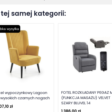
tej samej kategorii:
bka wysyłka
FOTEL ROZKŁADANY PEGAZ 
tel wypoczynkowy Lagoon
(FUNKCJA MASAŻU) VELVET
 wysokich czarnych nogach
SZARY BLUVEL 14
07,10 zł
1 386,00 zł