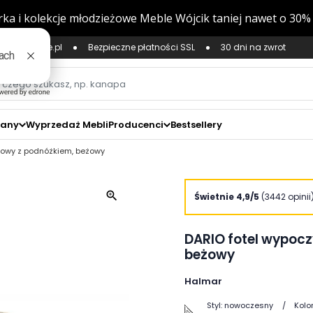
ług Zaufane.pl
Bezpieczne płatności SSL
30 dni na zwrot
zany
Wyprzedaż Mebli
Producenci
Bestsellery
kowy z podnóżkiem, beżowy
zoom_in
Świetnie 4,9/5
(3442 opinii
DARIO fotel wypoc
beżowy
Halmar
Styl:
nowoczesny
Kolor