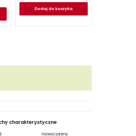
Dodaj
do koszyka
Dodaj
do
chy charakterystyczne
:
nowoczesny