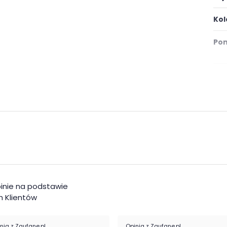
Kol
Pom
Mat
inie na podstawie
 Klientów
nia z Zaufane.pl
Opinia z Zaufane.pl