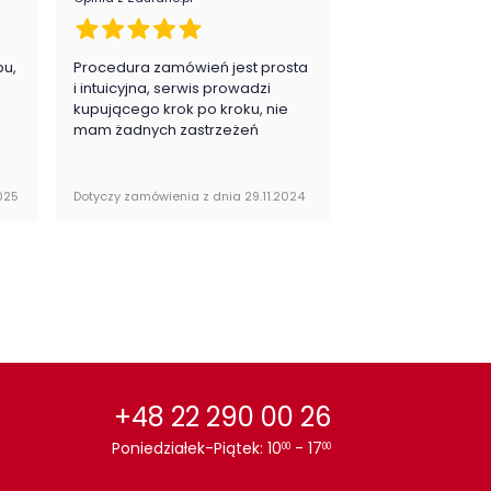
pu,
Procedura zamówień jest prosta
Zawsze na 5, jes
.
i intuicyjna, serwis prowadzi
zadowolona i pla
kupującego krok po kroku, nie
zakupy
mam żadnych zastrzeżeń
025
Dotyczy zamówienia z dnia 29.11.2024
Dotyczy zamówienia 
+48 22 290 00 26
Poniedziałek-Piątek: 10
- 17
00
00