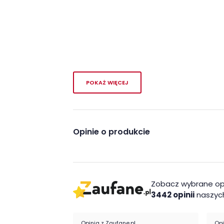
POKAŻ WIĘCEJ
Opinie o produkcie
Zobacz wybrane op
3442 opinii
naszych
Opinia z Zaufane.pl
Opi