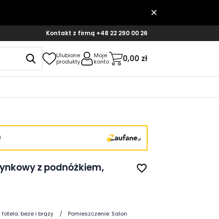
Kontakt z firmą
+48 22 290 00 26
Ulubione
Moje
0,00 zł
produkty
konto
)
zynkowy z podnóżkiem,
favorite_border
 fotela:
beże i brązy
Pomieszczenie:
Salon