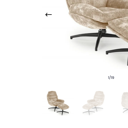
1
/
19