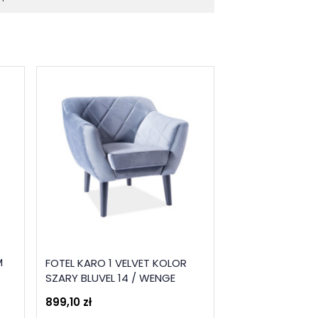
Szybka wysyłka
Fotel wypoczy
M
FOTEL KARO 1 VELVET KOLOR
obrotowy MERR
SZARY BLUVEL 14 / WENGE
CAPPUCCINO
899,10 zł
782,10 zł