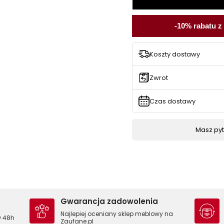
-10% rabatu z
Koszty dostawy
Zwrot
Czas dostawy
Masz pyta
Gwarancja zadowolenia
Najlepiej oceniany sklep meblowy na
w 48h
Zaufane.pl