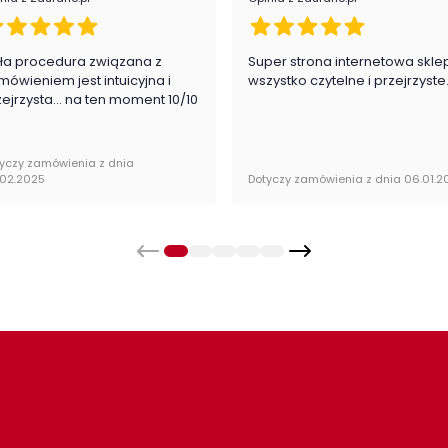
ła procedura związana z
Super strona internetowa skle
mówieniem jest intuicyjna i
wszystko czytelne i przejrzyste
zejrzysta... na ten moment 10/10
yczy zamówienia z dnia
.02.2025
Dotyczy zamówienia z dnia 06.01.2