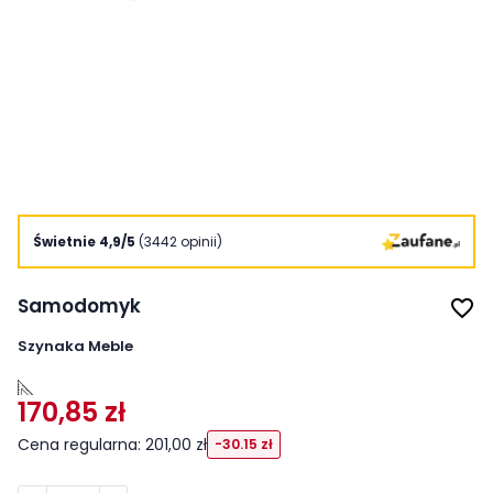
Świetnie 4,9/5
(3442 opinii)
Samodomyk
favorite_border
Szynaka Meble
170,85 zł
Cena regularna: 201,00 zł
-30.15 zł