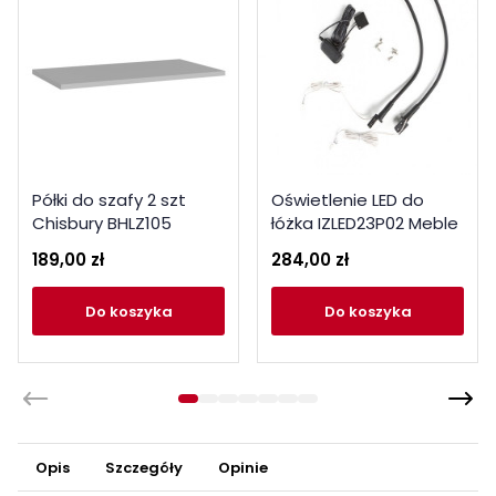
Półki do szafy 2 szt
Oświetlenie LED do
Chisbury BHLZ105
łóżka IZLED23P02 Meble
Meble Forte szary
Forte kolekcja Bellevue
189,00 zł
284,00 zł
do koszyka
do koszyka
Opis
Szczegóły
Opinie