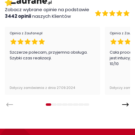
Zobacz wybrane opinie na podstawie
3442 opinii
naszych Klientów
Opinia z Zaufane.pl
Opinia z Zaufa
Szczerze polecam, przyjemna obsługa.
Cała proced
Szybki czas realizacji.
jest intuicyj
10/10
Dotyczy zamówienia z dnia 27.09.2024
Dotyczy zamów