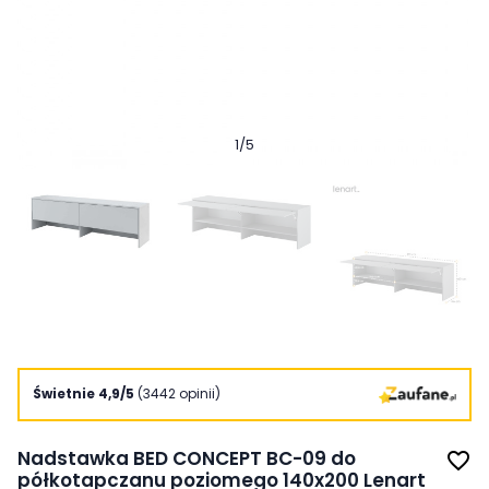
1
/
5
Świetnie 4,9/5
(3442 opinii)
Nadstawka BED CONCEPT BC-09 do
favorite_border
półkotapczanu poziomego 140x200 Lenart