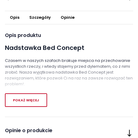
Opis
Szczegóły
Opinie
Opis produktu
Nadstawka Bed Concept
Czasem w naszych szafach brakuje miejsca na przechowanie
wszystkich rzeczy, i wtedy stajemy przed dylematem, co z nimi
zrobić. Nasza wyjątkowa nadstawka Bed Concept jest
rozwiązaniem, które pozwoli Ci na raz na zawsze rozwiązać ten
problem!.
Nadstawka Bed Concept to elegancki prostopadłościan,
POKAŻ WIĘCEJ
który można zawiesić na ścianie nad dowolnym meblem
,
takim jak szafa czy jeden z naszych półkotapczanów. Dzięki
temu zyskasz dodatkową przestrzeń do przechowywania.
W
tej pięknej nadstawce znajdują się pojemne, zamykane
schowki oraz otwarte wnęki, w których możesz pomieścić
Opinie o produkcie
nawet dużą ilość rzeczy.
Możesz ukryć niektóre z nich przed
ciekawskimi spojrzeniami, a inne eksponować.
Korpus