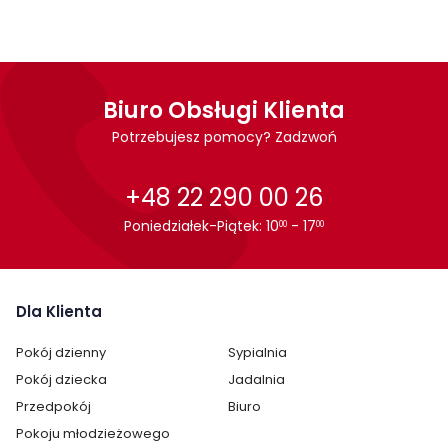
samodzielnego montażu.
Cechy charakterystyczne
Biuro Obsługi Klienta
Szerokość:
211 cm
Potrzebujesz pomocy? Zadzwoń
Wysokość:
60 cm
+48 22 290 00 26
Głębokość:
46 cm
Poniedziałek-Piątek: 10
- 17
00
00
Dla Klienta
Pokój dzienny
Sypialnia
Pokój dziecka
Jadalnia
Przedpokój
Biuro
Pokoju młodzieżowego