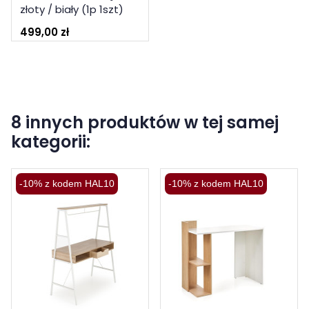
złoty / biały (1p 1szt)
499,00 zł
8 innych produktów w tej samej
kategorii:
-10% z kodem HAL10
-10% z kodem HAL10