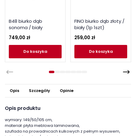
B48 biurko dąb
FINO biurko dąb złoty /
sonoma / biały
biały (1p 1szt)
749,00 zł
259,00 zł
do koszyka
do koszyka
Opis
Szczegóły
Opinie
Opis produktu
wymiary: 149/50/105 cm,
materiał: płyta meblowa laminowana,
szuflada na prowadnicach kulkowych z pełnym wysuwem,