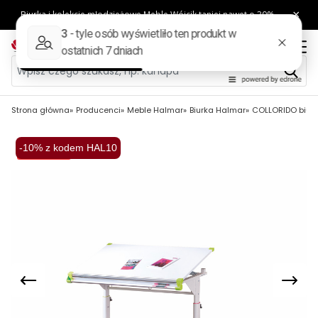
Strona główna
Producenci
Meble Halmar
Biurka Halmar
COLLORIDO biurk
-10% z kodem HAL10
Wysyłka 48H