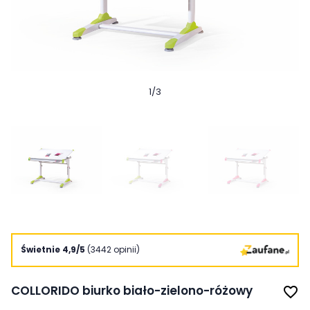
1
/
3
Świetnie 4,9/5
(3442 opinii)
COLLORIDO biurko biało-zielono-różowy
favorite_border