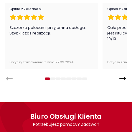
Opinia z Zaufane.pl
Opinia z Zaufa
Szczerze polecam, przyjemna obsługa.
Cała proced
Szybki czas realizacji.
jest intuicyj
10/10
Dotyczy zamówienia z dnia 27.09.2024
Dotyczy zamów
Biuro Obsługi Klienta
Potrzebujesz pomocy? Zadzwoń