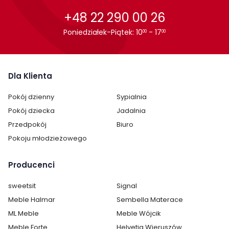
+48 22 290 00 26
Poniedziałek-Piątek: 10
- 17
00
00
Dla Klienta
Pokój dzienny
Sypialnia
Pokój dziecka
Jadalnia
Przedpokój
Biuro
Pokoju młodzieżowego
Producenci
sweetsit
Signal
Meble Halmar
Sembella Materace
ML Meble
Meble Wójcik
Meble Forte
Helvetia Wieruszów