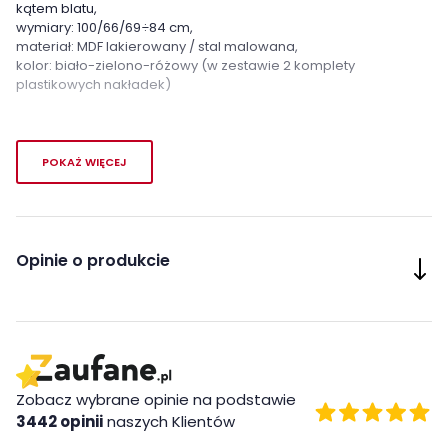
kątem blatu,
wymiary: 100/66/69÷84 cm,
materiał: MDF lakierowany / stal malowana,
kolor: biało-zielono-różowy (w zestawie 2 komplety
plastikowych nakładek)
Cechy charakterystyczne
POKAŻ WIĘCEJ
Kategoria:
Biurka
Kolor / wzór :
Biały
Opinie o produkcie
Różowy
Wielokolorowy
Zielony
Zobacz wybrane opinie na podstawie
3442 opinii
naszych Klientów