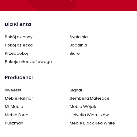
Dla Klienta
Pokój dzienny
Sypialnia
Pokój dziecka
Jadalnia
Przedpokój
Biuro
Pokoju młodzieżowego
Producenci
sweetsit
Signal
Meble Halmar
Sembella Materace
ML Meble
Meble Wójcik
Meble Forte
Helvetia Wieruszów
Puszman
Meble Black Red White