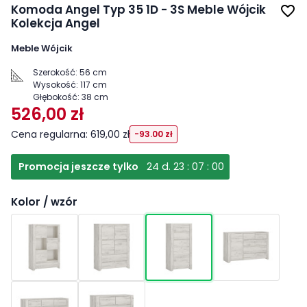
Komoda Angel Typ 35 1D - 3S Meble Wójcik
favorite_border
Kolekcja Angel
Meble Wójcik
Szerokość:
56 cm
Wysokość:
117 cm
Głębokość:
38 cm
526,00 zł
Cena regularna: 619,00 zł
-93.00 zł
Promocja jeszcze tylko
24
d.
23
:
06
:
59
Kolor / wzór