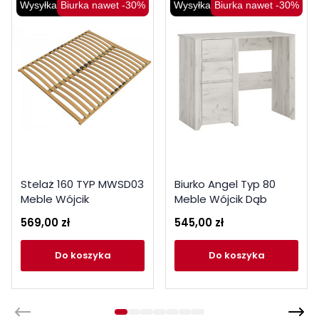
Wysyłka 48H
Biurka nawet -30%
Wysyłka 48H
Biurka nawet -30%
Stelaż 160 TYP MWSD03
Biurko Angel Typ 80
Meble Wójcik
Meble Wójcik Dąb
White Craft
569,00 zł
545,00 zł
do koszyka
do koszyka