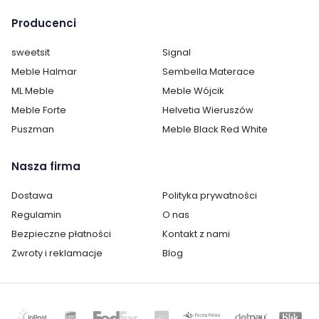
Producenci
sweetsit
Signal
Meble Halmar
Sembella Materace
ML Meble
Meble Wójcik
Meble Forte
Helvetia Wieruszów
Puszman
Meble Black Red White
Nasza firma
Cechy charakterystyczne
Dostawa
Polityka prywatności
Regulamin
O nas
Szerokość:
56 cm
Bezpieczne płatności
Kontakt z nami
Wysokość:
117 cm
Zwroty i reklamacje
Blog
Głębokość:
38 cm
Kolor:
Kolor drewna