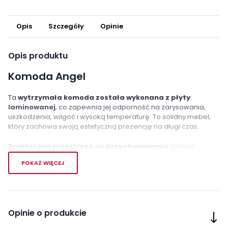
Opis
Szczegóły
Opinie
Opis produktu
Komoda Angel
Ta
wytrzymała komoda została wykonana z płyty
laminowanej
, co zapewnia jej odporność na zarysowania,
uszkodzenia, wilgoć i wysoką temperaturę. To solidny mebel,
który zachowa swoją estetyczną prezencję na długi czas.
Praktyczna przestrzeń do przechowywania
została
podzielona na
trzy pojemne szuflady
oraz
dwie schowane
POKAŻ WIĘCEJ
za frontami wnęki
. To doskonałe rozwiązanie, które pozwala
na uporządkowanie różnorodnych rzeczy Twojego dziecka -
od ubrań i akcesoriów szkolnych po zabawki czy drobiazgi.
Dzięki takiemu podziałowi, komoda ułatwia utrzymanie
porządku w pokoju dziecka.
Opinie o produkcie
Mebel nie jest wysoki, co sprawia, że każde
dziecko będzie