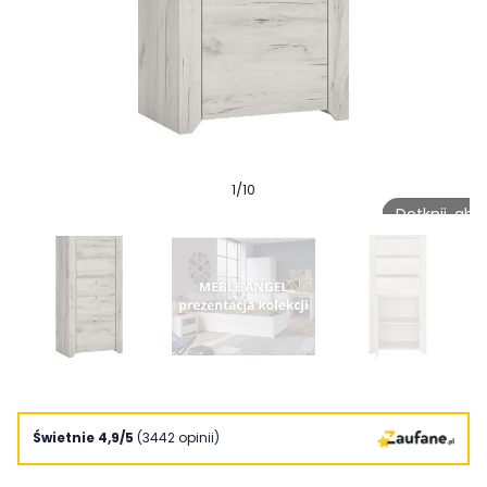
1
/
10
Dotknij, ab
Świetnie 4,9/5
(3442 opinii)